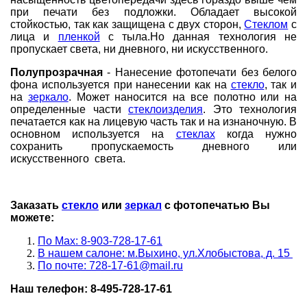
при печати без подложки. Обладает высокой
стойкостью, так как защищена с двух сторон,
Стеклом
с
лица и
пленкой
с тыла.Но данная технология не
пропускает света, ни дневного, ни искусственного.
Полупрозрачная
- Нанесение фотопечати без белого
фона используется при нанесении как на
стекло
, так и
на
зеркало
. Может наносится на все полотно или на
определенные части
стеклоизделия
. Это технология
печатается как на лицевую часть так и на изнаночную. В
основном используется на
стеклах
когда нужно
сохранить пропускаемость дневного или
искусственного света.
Заказать
стекло
или
зеркал
с фотопечатью Вы
можете:
По Мах: 8-903-728-17-61
В нашем салоне: м.Выхино, ул.Хлобыстова, д. 15
По почте: 728-17-61@mail.ru
Наш телефон: 8-495-728-17-61