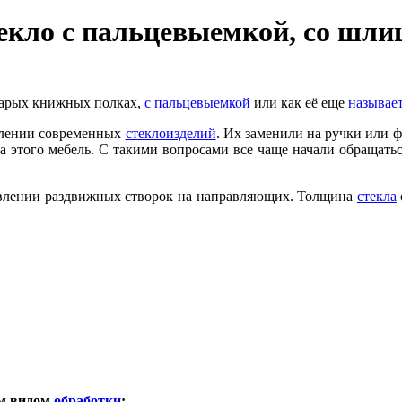
екло с пальцевыемкой, со шли
старых книжных полках,
с пальцевыемкой
или как её еще
называе
овлении современных
стеклоизделий
. Их заменили на ручки или 
-за этого мебель. С такими вопросами все чаще начали обраща
влении раздвижных створок на направляющих. Толщина
стекла
 видом
обработки
: