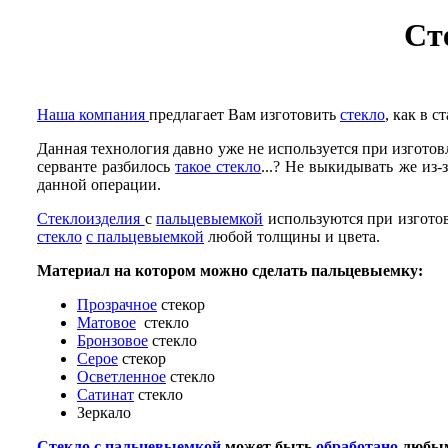
Ст
Наша компания
предлагает Вам изготовить
стекло
, как в 
Данная технология давно уже не используется при изгот
серванте разбилось
такое стекло
...? Не выкидывать же из
данной операции.
Стеклоизделия
с
пальцевыемкой
используются при изгото
стекло
с пальцевыемкой
любой толщины и цвета.
Материал на котором можно сделать пальцевыемку:
Прозрачное
стекор
Матовое
стекло
Бронзовое
стекло
Серое
стекор
Осветленное
стекло
Сатинат
стекло
Зеркало
Стекло
с пальцевыемкой
может быть
обработано
любым